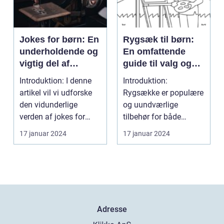
Jokes for børn: En
Rygsæk til børn:
underholdende og
En omfattende
vigtig del af
guide til valg og
barndommen
udvikling gennem
Introduktion: I denne
Introduktion:
tiden
artikel vil vi udforske
Rygsække er populære
den vidunderlige
og uundværlige
verden af jokes for
tilbehør for både
børn og diskuter...
voksne og børn. Når
17 januar 2024
17 januar 2024
det kommer t...
Adresse