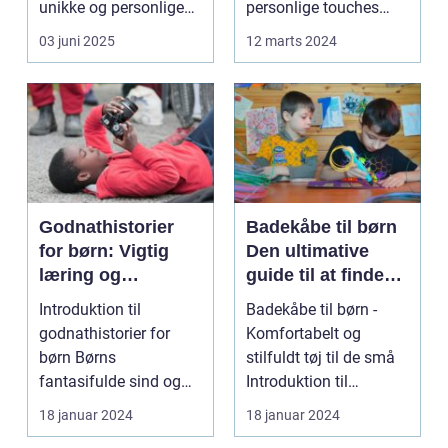
unikke og personlige
personlige touches
håndværk so...
betyder mere og mere,
03 juni 2025
12 marts 2024
sp...
Godnathistorier
Badekåbe til børn
for børn: Vigtig
Den ultimative
læring og
guide til at finde
fantastiske eventyr
den perfekte
Introduktion til
Badekåbe til børn -
før sengetid
badekåbe
godnathistorier for
Komfortabelt og
børn Børns
stilfuldt tøj til de små
fantasifulde sind og
Introduktion til
nysgerrighed kan
badekåber til børn ...
18 januar 2024
18 januar 2024
bringe dem ti...