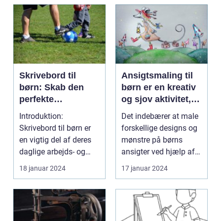
Skrivebord til
Ansigtsmaling til
børn: Skab den
børn er en kreativ
perfekte
og sjov aktivitet,
arbejdsplads til dit
der giver dem
Introduktion:
Det indebærer at male
barn
mulighed for at
Skrivebord til børn er
forskellige designs og
udtrykke deres
en vigtig del af deres
mønstre på børns
fantasi og
daglige arbejds- og
ansigter ved hjælp af
personlighed
læringsmiljø. Et ve...
specielle ansigt...
18 januar 2024
17 januar 2024