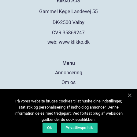
web:
www.klikko.dk
Menu
Annoncering
Om os
Cookies
På vores website bruges cookies til at huske dine indstillinger,
Kontakt os
statistik og personalisering af indhold og annoncer. Denne
Sitemap
information deles med tredjepart. Ved fortsat brug af websiden
godkender du cookiepolitikken.
Ok
Privatlivspolitik