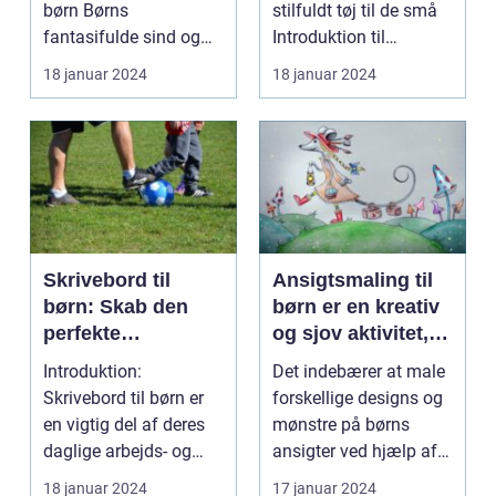
børn Børns
stilfuldt tøj til de små
fantasifulde sind og
Introduktion til
nysgerrighed kan
badekåber til børn ...
18 januar 2024
18 januar 2024
bringe dem ti...
Skrivebord til
Ansigtsmaling til
børn: Skab den
børn er en kreativ
perfekte
og sjov aktivitet,
arbejdsplads til dit
der giver dem
Introduktion:
Det indebærer at male
barn
mulighed for at
Skrivebord til børn er
forskellige designs og
udtrykke deres
en vigtig del af deres
mønstre på børns
fantasi og
daglige arbejds- og
ansigter ved hjælp af
personlighed
læringsmiljø. Et ve...
specielle ansigt...
18 januar 2024
17 januar 2024