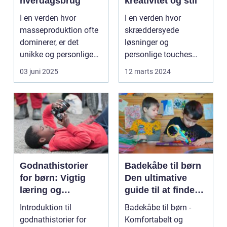
hverdagsbrug
kreativitet og stil
I en verden hvor
I en verden hvor
masseproduktion ofte
skræddersyede
dominerer, er det
løsninger og
unikke og personlige
personlige touches
håndværk so...
betyder mere og mere,
03 juni 2025
12 marts 2024
sp...
Godnathistorier
Badekåbe til børn
for børn: Vigtig
Den ultimative
læring og
guide til at finde
fantastiske eventyr
den perfekte
Introduktion til
Badekåbe til børn -
før sengetid
badekåbe
godnathistorier for
Komfortabelt og