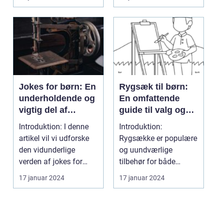
Jokes for børn: En
Rygsæk til børn:
underholdende og
En omfattende
vigtig del af
guide til valg og
barndommen
udvikling gennem
Introduktion: I denne
Introduktion:
tiden
artikel vil vi udforske
Rygsække er populære
den vidunderlige
og uundværlige
verden af jokes for
tilbehør for både
børn og diskuter...
voksne og børn. Når
17 januar 2024
17 januar 2024
det kommer t...