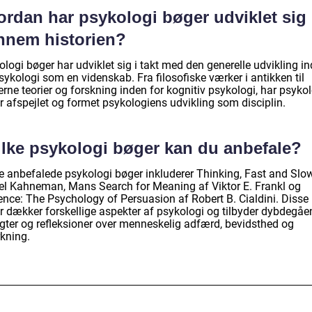
ordan har psykologi bøger udviklet sig
nnem historien?
logi bøger har udviklet sig i takt med den generelle udvikling i
sykologi som en videnskab. Fra filosofiske værker i antikken til
ne teorier og forskning inden for kognitiv psykologi, har psykol
r afspejlet og formet psykologiens udvikling som disciplin.
ilke psykologi bøger kan du anbefale?
e anbefalede psykologi bøger inkluderer Thinking, Fast and Slo
el Kahneman, Mans Search for Meaning af Viktor E. Frankl og
uence: The Psychology of Persuasion af Robert B. Cialdini. Disse
r dækker forskellige aspekter af psykologi og tilbyder dybdegå
igter og refleksioner over menneskelig adfærd, bevidsthed og
rkning.