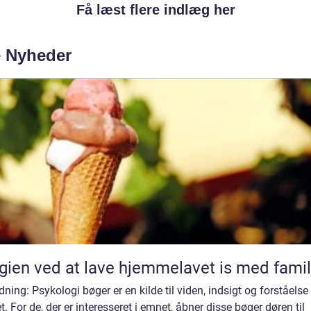
Få læst flere indlæg her
e Nyheder
ien ved at lave hjemmelavet is med famil
dning: Psykologi bøger er en kilde til viden, indsigt og forståelse
t. For de, der er interesseret i emnet, åbner disse bøger døren til