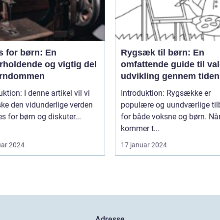
s for børn: En
Rygsæk til børn: En
rholdende og vigtig del
omfattende guide til va
arndommen
udvikling gennem tiden
enne artikel vil vi
Introduktion: Rygsække er
ke den vidunderlige verden
populære og uundværlige til
es for børn og diskuter...
for både voksne og børn. Når
kommer t...
uar 2024
17 januar 2024
Adresse