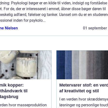
dning: Psykologi bøger er en kilde til viden, indsigt og forståelse
t. For de, der er interesseret i emnet, åbner disse bøger døren til
skelig adfærd, følelser og tanker. Uanset om du er en studeren
ssionel inden for psykolo...
ine Nielsen
01 september
mik kopper:
Metervarer stof: en ver
thåndværk til
af kreativitet og stil
dagsbrug
I en verden hvor skræddersy
verden hvor masseproduktion
løsninger og personlige tou