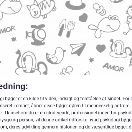
edning:
i bøger er en kilde til viden, indsigt og forståelse af sindet. For 
esseret i emnet, åbner disse bøger døren til menneskelig adfærd, 
r. Uanset om du er en studerende, professionel inden for psykolo
nysgerrig person, vil denne artikel udforske hvad psykologi bøge
 om, deres udvikling gennem historien og de væsentlige bøger, d