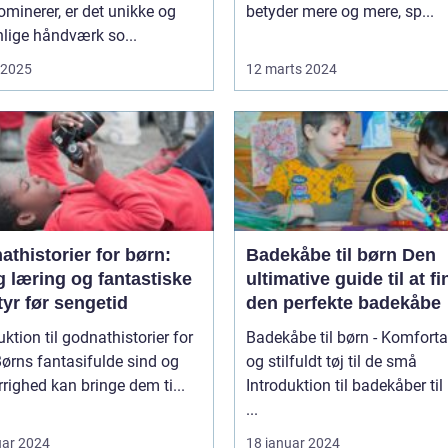
ominerer, er det unikke og
betyder mere og mere, sp...
lige håndværk so...
i 2025
12 marts 2024
thistorier for børn:
Badekåbe til børn Den
g læring og fantastiske
ultimative guide til at f
yr før sengetid
den perfekte badekåbe
uktion til godnathistorier for
Badekåbe til børn - Komforta
og stilfuldt tøj til de små
righed kan bringe dem ti...
Introduktion til badekåber til
...
uar 2024
18 januar 2024