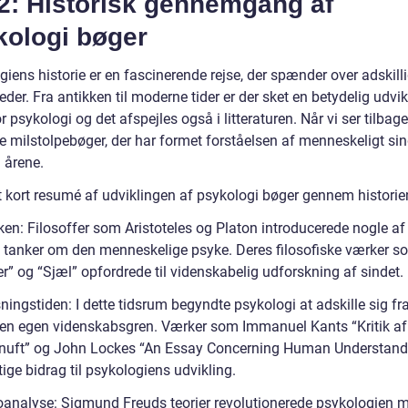
 2: Historisk gennemgang af
kologi bøger
iens historie er en fascinerende rejse, der spænder over adskill
der. Fra antikken til moderne tider er der sket en betydelig udvik
r psykologi og det afspejles også i litteraturen. Når vi ser tilbage
ge milstolpebøger, der har formet forståelsen af menneskeligt si
årene.
et kort resumé af udviklingen af psykologi bøger gennem historie
ken: Filosoffer som Aristoteles og Platon introducerede nogle af
te tanker om den menneskelige psyke. Deres filosofiske værker s
r” og “Sjæl” opfordrede til videnskabelig udforskning af sindet.
ningstiden: I dette tidsrum begyndte psykologi at adskille sig fra
 en egen videnskabsgren. Værker som Immanuel Kants “Kritik af
rnuft” og John Lockes “An Essay Concerning Human Understand
tige bidrag til psykologiens udvikling.
oanalyse: Sigmund Freuds teorier revolutionerede psykologien 