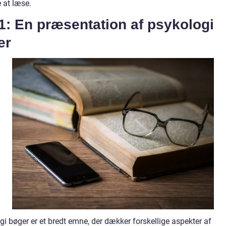
 at læse.
1: En præsentation af psykologi
er
i bøger er et bredt emne, der dækker forskellige aspekter af