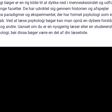
i bøger er en rig kilde til at dykke ned i menneskesindet og udf
nge facetter. De har udviklet sig gennem historien og afspejler
ske paradigmer og eksperimenter, der har formet psykologi som 
ab. Ved at læse psykologi bøger kan man opnå en dybere forstå
v og andre. Uanset om du er en nysgerrig læser eller en studeren
ologi, bør disse bøger være en del af din læseliste.