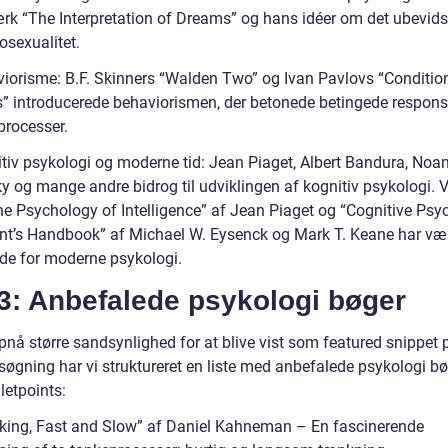
rk “The Interpretation of Dreams” og hans idéer om det ubevids
osexualitet.
viorisme: B.F. Skinners “Walden Two” og Ivan Pavlovs “Conditio
s” introducerede behaviorismen, der betonede betingede respons
processer.
itiv psykologi og moderne tid: Jean Piaget, Albert Bandura, Noa
 og mange andre bidrog til udviklingen af kognitiv psykologi. 
e Psychology of Intelligence” af Jean Piaget og “Cognitive Psy
nt’s Handbook” af Michael W. Eysenck og Mark T. Keane har væ
de for moderne psykologi.
3: Anbefalede psykologi bøger
pnå større sandsynlighed for at blive vist som featured snippet 
søgning har vi struktureret en liste med anbefalede psykologi b
letpoints:
nking, Fast and Slow” af Daniel Kahneman – En fascinerende