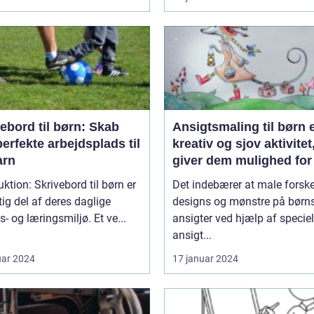
ebord til børn: Skab
Ansigtsmaling til børn 
erfekte arbejdsplads til
kreativ og sjov aktivitet
arn
giver dem mulighed for
udtrykke deres fantasi 
ivebord til børn er
Det indebærer at male forske
personlighed
tig del af deres daglige
designs og mønstre på børn
s- og læringsmiljø. Et ve...
ansigter ved hjælp af speciel
ansigt...
uar 2024
17 januar 2024