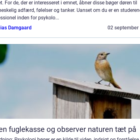
t. For de, der er interesseret i emnet, åbner disse bøger døren til
skelig adfærd, følelser og tanker. Uanset om du er en studeren
ssionel inden for psykolo...
ias Damgaard
02 september
en fuglekasse og observer naturen tæt på
dning: Psykologi bøger er en kilde til viden, indsigt og forståelse