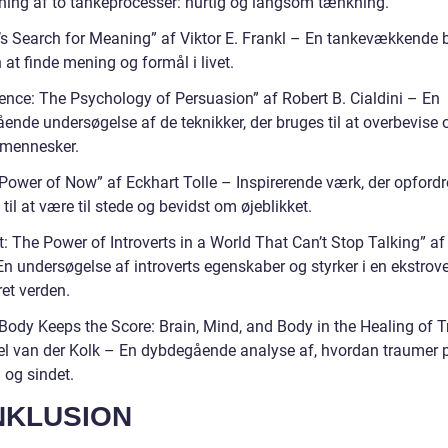
ning af to tankeprocesser: hurtig og langsom tænkning.
’s Search for Meaning” af Viktor E. Frankl – En tankevækkende
at finde mening og formål i livet.
uence: The Psychology of Persuasion” af Robert B. Cialdini – En
ende undersøgelse af de teknikker, der bruges til at overbevise 
 mennesker.
 Power of Now” af Eckhart Tolle – Inspirerende værk, der opfordr
til at være til stede og bevidst om øjeblikket.
t: The Power of Introverts in a World That Can’t Stop Talking” a
n undersøgelse af introverts egenskaber og styrker i en ekstrove
et verden.
 Body Keeps the Score: Brain, Mind, and Body in the Healing of 
el van der Kolk – En dybdegående analyse af, hvordan traumer p
 og sindet.
NKLUSION