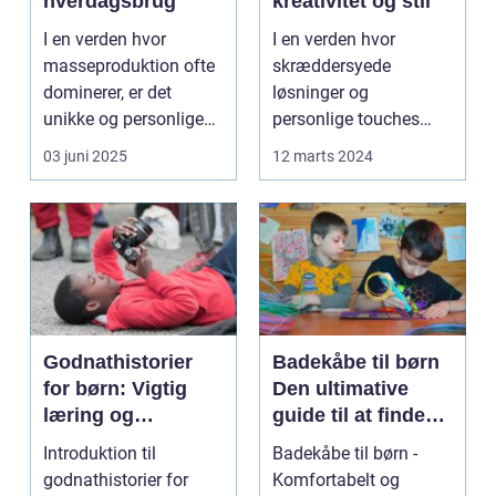
hverdagsbrug
kreativitet og stil
I en verden hvor
I en verden hvor
masseproduktion ofte
skræddersyede
dominerer, er det
løsninger og
unikke og personlige
personlige touches
håndværk so...
betyder mere og mere,
03 juni 2025
12 marts 2024
sp...
Godnathistorier
Badekåbe til børn
for børn: Vigtig
Den ultimative
læring og
guide til at finde
fantastiske eventyr
den perfekte
Introduktion til
Badekåbe til børn -
før sengetid
badekåbe
godnathistorier for
Komfortabelt og