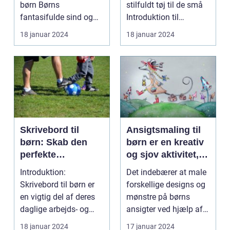
børn Børns
stilfuldt tøj til de små
fantasifulde sind og
Introduktion til
nysgerrighed kan
badekåber til børn ...
18 januar 2024
18 januar 2024
bringe dem ti...
Skrivebord til
Ansigtsmaling til
børn: Skab den
børn er en kreativ
perfekte
og sjov aktivitet,
arbejdsplads til dit
der giver dem
Introduktion:
Det indebærer at male
barn
mulighed for at
Skrivebord til børn er
forskellige designs og
udtrykke deres
en vigtig del af deres
mønstre på børns
fantasi og
daglige arbejds- og
ansigter ved hjælp af
personlighed
læringsmiljø. Et ve...
specielle ansigt...
18 januar 2024
17 januar 2024