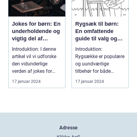
Jokes for børn: En
Rygsæk til børn:
underholdende og
En omfattende
vigtig del af
guide til valg og
barndommen
udvikling gennem
Introduktion: I denne
Introduktion:
tiden
artikel vil vi udforske
Rygsække er populære
den vidunderlige
og uundværlige
verden af jokes for
tilbehør for både
børn og diskuter...
voksne og børn. Når
17 januar 2024
17 januar 2024
det kommer t...
Adresse