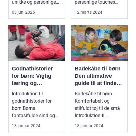
unikke og personlige
personlige touches
håndværk so...
betyder mere og mere,
03 juni 2025
12 marts 2024
sp...
Godnathistorier
Badekåbe til børn
for børn: Vigtig
Den ultimative
læring og
guide til at finde
fantastiske eventyr
den perfekte
Introduktion til
Badekåbe til børn -
før sengetid
badekåbe
godnathistorier for
Komfortabelt og
børn Børns
stilfuldt tøj til de små
fantasifulde sind og
Introduktion til
nysgerrighed kan
badekåber til børn ...
18 januar 2024
18 januar 2024
bringe dem ti...