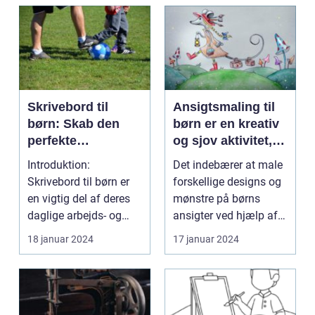
Skrivebord til
Ansigtsmaling til
børn: Skab den
børn er en kreativ
perfekte
og sjov aktivitet,
arbejdsplads til dit
der giver dem
Introduktion:
Det indebærer at male
barn
mulighed for at
Skrivebord til børn er
forskellige designs og
udtrykke deres
en vigtig del af deres
mønstre på børns
fantasi og
daglige arbejds- og
ansigter ved hjælp af
personlighed
læringsmiljø. Et ve...
specielle ansigt...
18 januar 2024
17 januar 2024