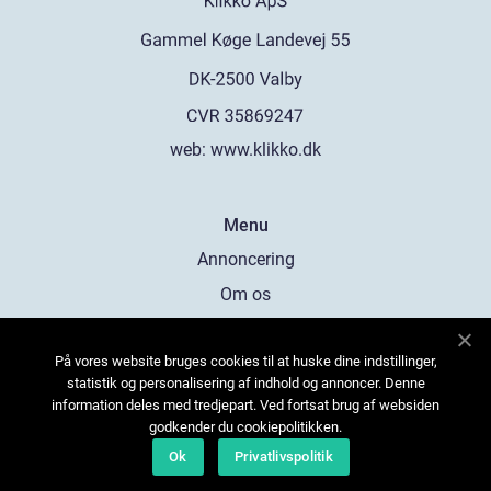
web:
www.klikko.dk
Menu
Annoncering
Om os
Cookies
På vores website bruges cookies til at huske dine indstillinger,
Kontakt os
statistik og personalisering af indhold og annoncer. Denne
Sitemap
information deles med tredjepart. Ved fortsat brug af websiden
godkender du cookiepolitikken.
Ok
Privatlivspolitik