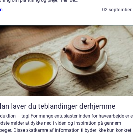
dning om plantning og pleje, men de...
n
02 september
an laver du teblandinger derhjemme
oduktion – tag] For mange entusiaster inden for havearbejde er e
edste måder at dykke ned i viden og inspiration på gennem
øger. Disse skatkamre af information tilbyder ikke kun konkret