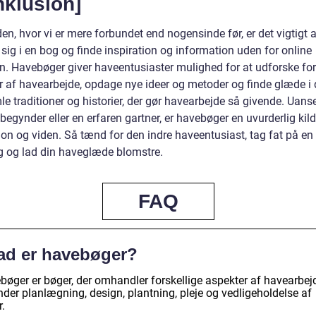
nklusion]
den, hvor vi er mere forbundet end nogensinde før, er det vigtigt a
sig i en bog og finde inspiration og information uden for online
n. Havebøger giver haveentusiaster mulighed for at udforske for
r af havearbejde, opdage nye ideer og metoder og finde glæde i 
e traditioner og historier, der gør havearbejde så givende. Uans
begynder eller en erfaren gartner, er havebøger en uvurderlig kilde
ion og viden. Så tænd for den indre haveentusiast, tag fat på en
 og lad din haveglæde blomstre.
FAQ
ad er havebøger?
bøger er bøger, der omhandler forskellige aspekter af havearbej
nder planlægning, design, plantning, pleje og vedligeholdelse af
.