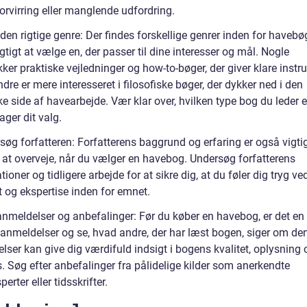
orvirring eller manglende udfordring.
en rigtige genre: Der findes forskellige genrer inden for havebø
igtigt at vælge en, der passer til dine interesser og mål. Nogle
ker praktiske vejledninger og how-to-bøger, der giver klare instru
re er mere interesseret i filosofiske bøger, der dykker ned i den
e side af havearbejde. Vær klar over, hvilken type bog du leder ef
ager dit valg.
søg forfatteren: Forfatterens baggrund og erfaring er også vigti
r at overveje, når du vælger en havebog. Undersøg forfatterens
ationer og tidligere arbejde for at sikre dig, at du føler dig tryg ve
t og ekspertise inden for emnet.
nmeldelser og anbefalinger: Før du køber en havebog, er det en
 anmeldelser og se, hvad andre, der har læst bogen, siger om den
ser kan give dig værdifuld indsigt i bogens kvalitet, oplysning 
. Søg efter anbefalinger fra pålidelige kilder som anerkendte
erter eller tidsskrifter.