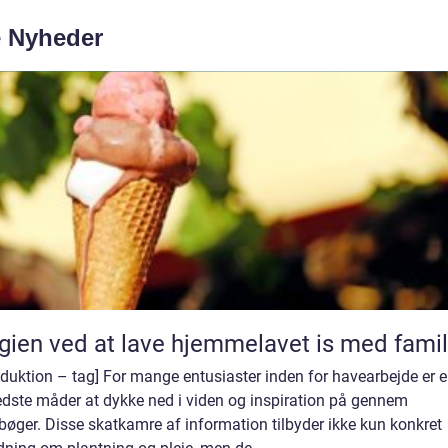
e Nyheder
ien ved at lave hjemmelavet is med famil
oduktion – tag] For mange entusiaster inden for havearbejde er e
edste måder at dykke ned i viden og inspiration på gennem
øger. Disse skatkamre af information tilbyder ikke kun konkret