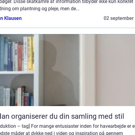
øger. Disse skatkamre af information tilbyder ikke kun konkret
dning om plantning og pleje, men de...
n Klausen
02 september
an organiserer du din samling med stil
oduktion – tag] For mange entusiaster inden for havearbejde er e
edste måder at dykke ned i viden og inspiration på gennem