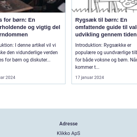
s for børn: En
Rygsæk til børn: En
rholdende og vigtig del
omfattende guide til va
arndommen
udvikling gennem tiden
enne artikel vil vi
Introduktion: Rygsække er
ke den vidunderlige verden
populære og uundværlige til
es for børn og diskuter...
for både voksne og børn. Når
kommer t...
uar 2024
17 januar 2024
Adresse