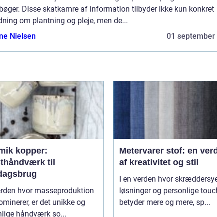
øger. Disse skatkamre af information tilbyder ikke kun konkret
dning om plantning og pleje, men de...
ine Nielsen
01 september
mik kopper:
Metervarer stof: en ver
thåndværk til
af kreativitet og stil
dagsbrug
I en verden hvor skræddersy
verden hvor masseproduktion
løsninger og personlige tou
ominerer, er det unikke og
betyder mere og mere, sp...
lige håndværk so...