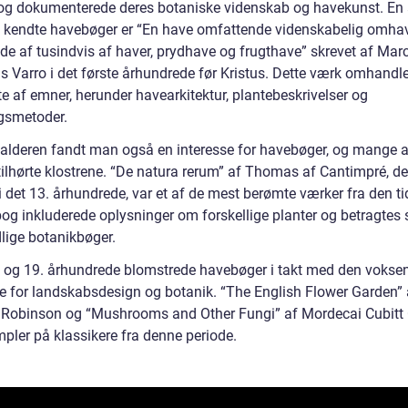
 og dokumenterede deres botaniske videnskab og havekunst. En 
te kendte havebøger er “En have omfattende videnskabelig omha
de af tusindvis af haver, prydhave og frugthave” skrevet af Mar
us Varro i det første århundrede før Kristus. Dette værk omhandl
te af emner, herunder havearkitektur, plantebeskrivelser og
gsmetoder.
lalderen fandt man også en interesse for havebøger, og mange a
tilhørte klostrene. “De natura rerum” af Thomas af Cantimpré, de
i det 13. århundrede, var et af de mest berømte værker fra den ti
og inkluderede oplysninger om forskellige planter og betragtes
dlige botanikbøger.
8. og 19. århundrede blomstrede havebøger i takt med den vokse
se for landskabsdesign og botanik. “The English Flower Garden” 
 Robinson og “Mushrooms and Other Fungi” af Mordecai Cubitt
mpler på klassikere fra denne periode.