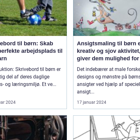
ebord til børn: Skab
Ansigtsmaling til børn 
erfekte arbejdsplads til
kreativ og sjov aktivitet
arn
giver dem mulighed for
udtrykke deres fantasi 
ivebord til børn er
Det indebærer at male forske
personlighed
tig del af deres daglige
designs og mønstre på børn
s- og læringsmiljø. Et ve...
ansigter ved hjælp af speciel
ansigt...
uar 2024
17 januar 2024