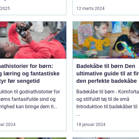
i 2025
12 marts 2024
thistorier for børn:
Badekåbe til børn Den
g læring og fantastiske
ultimative guide til at f
yr før sengetid
den perfekte badekåbe
uktion til godnathistorier for
Badekåbe til børn - Komforta
og stilfuldt tøj til de små
righed kan bringe dem ti...
Introduktion til badekåber til
...
uar 2024
18 januar 2024