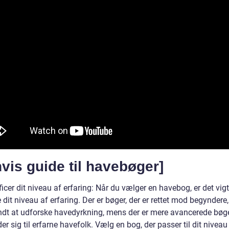
nvis guide til havebøger]
ficer dit niveau af erfaring: Når du vælger en havebog, er det vigt
 dit niveau af erfaring. Der er bøger, der er rettet mod begyndere,
ndt at udforske havedyrkning, mens der er mere avancerede bøge
r sig til erfarne havefolk. Vælg en bog, der passer til dit niveau 