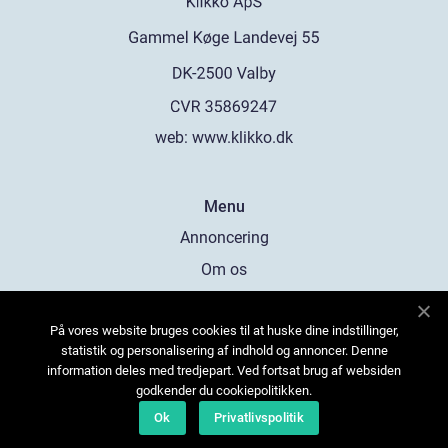
web:
www.klikko.dk
Menu
Annoncering
Om os
Cookies
På vores website bruges cookies til at huske dine indstillinger,
Kontakt os
statistik og personalisering af indhold og annoncer. Denne
Sitemap
information deles med tredjepart. Ved fortsat brug af websiden
godkender du cookiepolitikken.
Ok
Privatlivspolitik