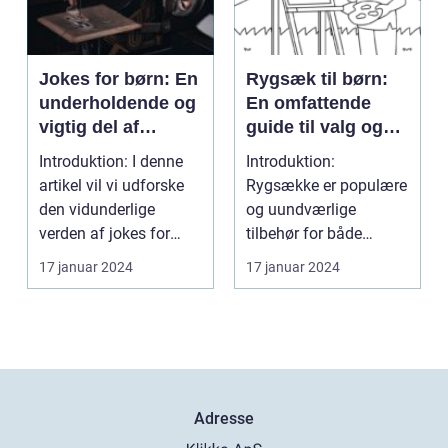
Jokes for børn: En
Rygsæk til børn:
underholdende og
En omfattende
vigtig del af
guide til valg og
barndommen
udvikling gennem
Introduktion: I denne
Introduktion:
tiden
artikel vil vi udforske
Rygsække er populære
den vidunderlige
og uundværlige
verden af jokes for
tilbehør for både
børn og diskuter...
voksne og børn. Når
17 januar 2024
17 januar 2024
det kommer t...
Adresse