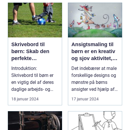
Skrivebord til
Ansigtsmaling til
børn: Skab den
børn er en kreativ
perfekte
og sjov aktivitet,
arbejdsplads til dit
der giver dem
Introduktion:
Det indebærer at male
barn
mulighed for at
Skrivebord til børn er
forskellige designs og
udtrykke deres
en vigtig del af deres
mønstre på børns
fantasi og
daglige arbejds- og
ansigter ved hjælp af
personlighed
læringsmiljø. Et ve...
specielle ansigt...
18 januar 2024
17 januar 2024