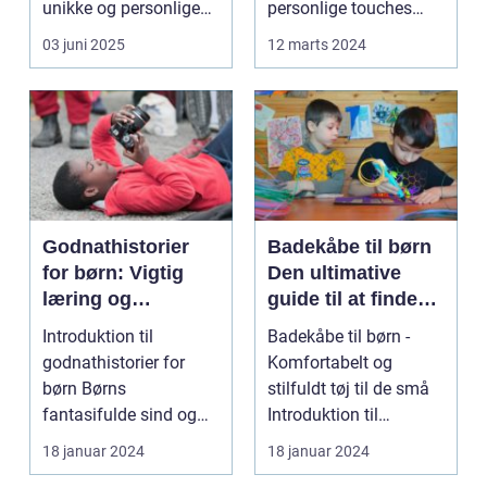
unikke og personlige
personlige touches
håndværk so...
betyder mere og mere,
03 juni 2025
12 marts 2024
sp...
Godnathistorier
Badekåbe til børn
for børn: Vigtig
Den ultimative
læring og
guide til at finde
fantastiske eventyr
den perfekte
Introduktion til
Badekåbe til børn -
før sengetid
badekåbe
godnathistorier for
Komfortabelt og
børn Børns
stilfuldt tøj til de små
fantasifulde sind og
Introduktion til
nysgerrighed kan
badekåber til børn ...
18 januar 2024
18 januar 2024
bringe dem ti...