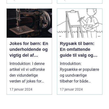
Jokes for børn: En
Rygsæk til børn:
underholdende og
En omfattende
vigtig del af
guide til valg og
barndommen
udvikling gennem
Introduktion: I denne
Introduktion:
tiden
artikel vil vi udforske
Rygsække er populære
den vidunderlige
og uundværlige
verden af jokes for
tilbehør for både
børn og diskuter...
voksne og børn. Når
17 januar 2024
17 januar 2024
det kommer t...