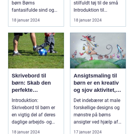
børn Børns
stilfuldt tøj til de små
fantasifulde sind og
Introduktion til
nysgerrighed kan
badekåber til børn ...
18 januar 2024
18 januar 2024
bringe dem ti...
Skrivebord til
Ansigtsmaling til
børn: Skab den
børn er en kreativ
perfekte
og sjov aktivitet,
arbejdsplads til dit
der giver dem
Introduktion:
Det indebærer at male
barn
mulighed for at
Skrivebord til børn er
forskellige designs og
udtrykke deres
en vigtig del af deres
mønstre på børns
fantasi og
daglige arbejds- og
ansigter ved hjælp af
personlighed
læringsmiljø. Et ve...
specielle ansigt...
18 januar 2024
17 januar 2024