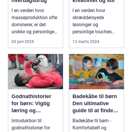
hverdagsbrug
kreativitet og stil
I en verden hvor
I en verden hvor
masseproduktion ofte
skræddersyede
dominerer, er det
løsninger og
unikke og personlige
personlige touches
håndværk so...
betyder mere og mere,
03 juni 2025
12 marts 2024
sp...
Godnathistorier
Badekåbe til børn
for børn: Vigtig
Den ultimative
læring og
guide til at finde
fantastiske eventyr
den perfekte
Introduktion til
Badekåbe til børn -
før sengetid
badekåbe
godnathistorier for
Komfortabelt og