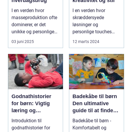
hverdagsbrug
kreativitet og stil
I en verden hvor
I en verden hvor
masseproduktion ofte
skræddersyede
dominerer, er det
løsninger og
unikke og personlige
personlige touches
håndværk so...
betyder mere og mere,
03 juni 2025
12 marts 2024
sp...
Godnathistorier
Badekåbe til børn
for børn: Vigtig
Den ultimative
læring og
guide til at finde
fantastiske eventyr
den perfekte
Introduktion til
Badekåbe til børn -
før sengetid
badekåbe
godnathistorier for
Komfortabelt og