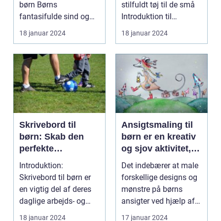
børn Børns
stilfuldt tøj til de små
fantasifulde sind og
Introduktion til
nysgerrighed kan
badekåber til børn ...
18 januar 2024
18 januar 2024
bringe dem ti...
Skrivebord til
Ansigtsmaling til
børn: Skab den
børn er en kreativ
perfekte
og sjov aktivitet,
arbejdsplads til dit
der giver dem
Introduktion:
Det indebærer at male
barn
mulighed for at
Skrivebord til børn er
forskellige designs og
udtrykke deres
en vigtig del af deres
mønstre på børns
fantasi og
daglige arbejds- og
ansigter ved hjælp af
personlighed
læringsmiljø. Et ve...
specielle ansigt...
18 januar 2024
17 januar 2024