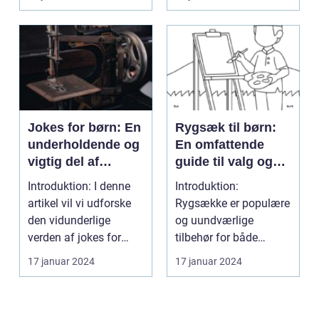
Jokes for børn: En
Rygsæk til børn:
underholdende og
En omfattende
vigtig del af
guide til valg og
barndommen
udvikling gennem
Introduktion: I denne
Introduktion:
tiden
artikel vil vi udforske
Rygsække er populære
den vidunderlige
og uundværlige
verden af jokes for
tilbehør for både
børn og diskuter...
voksne og børn. Når
17 januar 2024
17 januar 2024
det kommer t...