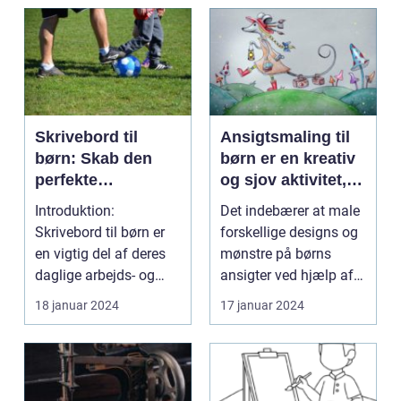
Skrivebord til
Ansigtsmaling til
børn: Skab den
børn er en kreativ
perfekte
og sjov aktivitet,
arbejdsplads til dit
der giver dem
Introduktion:
Det indebærer at male
barn
mulighed for at
Skrivebord til børn er
forskellige designs og
udtrykke deres
en vigtig del af deres
mønstre på børns
fantasi og
daglige arbejds- og
ansigter ved hjælp af
personlighed
læringsmiljø. Et ve...
specielle ansigt...
18 januar 2024
17 januar 2024