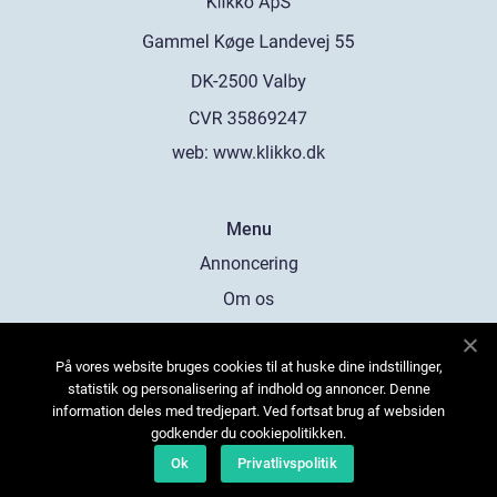
web:
www.klikko.dk
Menu
Annoncering
Om os
Cookies
På vores website bruges cookies til at huske dine indstillinger,
Kontakt os
statistik og personalisering af indhold og annoncer. Denne
Sitemap
information deles med tredjepart. Ved fortsat brug af websiden
godkender du cookiepolitikken.
Ok
Privatlivspolitik