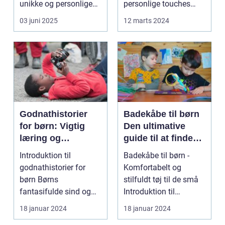
unikke og personlige
personlige touches
håndværk so...
betyder mere og mere,
03 juni 2025
12 marts 2024
sp...
Godnathistorier
Badekåbe til børn
for børn: Vigtig
Den ultimative
læring og
guide til at finde
fantastiske eventyr
den perfekte
Introduktion til
Badekåbe til børn -
før sengetid
badekåbe
godnathistorier for
Komfortabelt og
børn Børns
stilfuldt tøj til de små
fantasifulde sind og
Introduktion til
nysgerrighed kan
badekåber til børn ...
18 januar 2024
18 januar 2024
bringe dem ti...