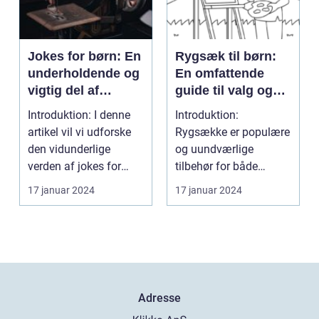
Jokes for børn: En
Rygsæk til børn:
underholdende og
En omfattende
vigtig del af
guide til valg og
barndommen
udvikling gennem
Introduktion: I denne
Introduktion:
tiden
artikel vil vi udforske
Rygsække er populære
den vidunderlige
og uundværlige
verden af jokes for
tilbehør for både
børn og diskuter...
voksne og børn. Når
17 januar 2024
17 januar 2024
det kommer t...
Adresse