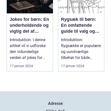
Jokes for børn: En
Rygsæk til børn:
underholdende og
En omfattende
vigtig del af
guide til valg og
barndommen
udvikling gennem
Introduktion: I denne
Introduktion:
tiden
artikel vil vi udforske
Rygsække er populære
den vidunderlige
og uundværlige
verden af jokes for
tilbehør for både
børn og diskuter...
voksne og børn. Når
17 januar 2024
17 januar 2024
det kommer t...
Adresse