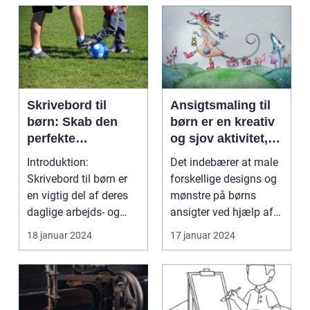
Skrivebord til
Ansigtsmaling til
børn: Skab den
børn er en kreativ
perfekte
og sjov aktivitet,
arbejdsplads til dit
der giver dem
Introduktion:
Det indebærer at male
barn
mulighed for at
Skrivebord til børn er
forskellige designs og
udtrykke deres
en vigtig del af deres
mønstre på børns
fantasi og
daglige arbejds- og
ansigter ved hjælp af
personlighed
læringsmiljø. Et ve...
specielle ansigt...
18 januar 2024
17 januar 2024