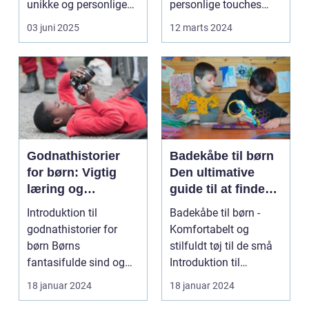
unikke og personlige
personlige touches
håndværk so...
betyder mere og mere,
03 juni 2025
12 marts 2024
sp...
Godnathistorier
Badekåbe til børn
for børn: Vigtig
Den ultimative
læring og
guide til at finde
fantastiske eventyr
den perfekte
Introduktion til
Badekåbe til børn -
før sengetid
badekåbe
godnathistorier for
Komfortabelt og
børn Børns
stilfuldt tøj til de små
fantasifulde sind og
Introduktion til
nysgerrighed kan
badekåber til børn ...
18 januar 2024
18 januar 2024
bringe dem ti...