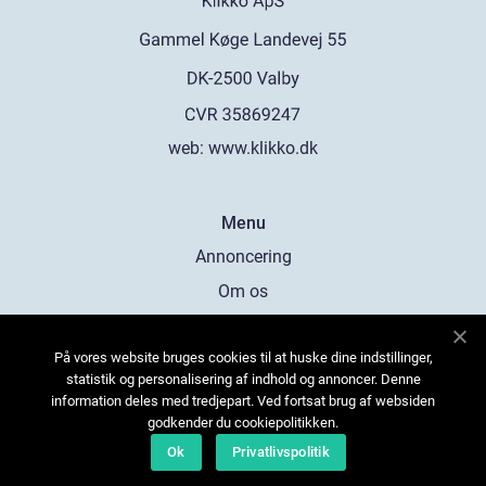
web:
www.klikko.dk
Menu
Annoncering
Om os
Cookies
På vores website bruges cookies til at huske dine indstillinger,
Kontakt os
statistik og personalisering af indhold og annoncer. Denne
Sitemap
information deles med tredjepart. Ved fortsat brug af websiden
godkender du cookiepolitikken.
Ok
Privatlivspolitik